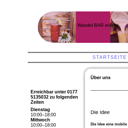
Wandel BAR events
STARTSEITE
Über uns
Erreichbar unter 0177
5135032 zu folgenden
Zeiten
Dienstag
Die Idee
10
:
00
–
18
:
00
Mittwoch
Die Idee eine mobile
10
:
00
–
18
:
00