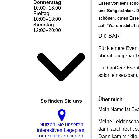
Donnerstag
Essen von sehr schön
10
:
00
–
18
:
00
und Softgetränken. D
Freitag
schönen, guten Esse
10
:
00
–
18
:
00
Samstag
auf: "Warum steht hi
12
:
00
–
20
:
00
Die BAR
Für kleinere Event
überall aufgebaut 
Für Größere Event
sofort einsetzbar 
Über mich
So finden Sie uns
Mein Name ist Eva.
Meine Leidenschaft
Nutzen Sie unseren
dann auch recht sc
interaktiven La­ge­plan,
um zu uns zu finden
Dann kam mir die I